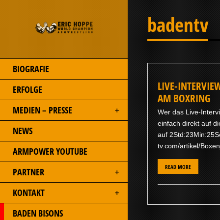
badentv
BIOGRAFIE
LIVE-INTERVIE
ERFOLGE
AM BOXRING
MEDIEN – PRESSE
Wer das Live-Interv
einfach direkt auf d
NEWS
auf 2Std:23Min:25S
tv.com/artikel/Box
ARMPOWER YOUTUBE
READ MORE
PARTNER
KONTAKT
BADEN BISONS