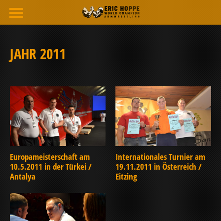
JAHR 2011
Europameisterschaft am
Internationales Turnier am
10.5.2011 in der Türkei /
19.11.2011 in Österreich /
Antalya
Eitzing
JAHR 2011
JAHR 2011