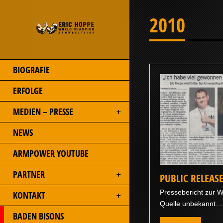
2010
BIOGRAFIE
ERFOLGE
MEDIEN – PRESSE
NEWS
ARMPOWER YOUTUBE
PARTNER
PUBLIC RELEAS
Pressebericht zur 
KONTAKT
Quelle unbekannt…
BADEN BISONS