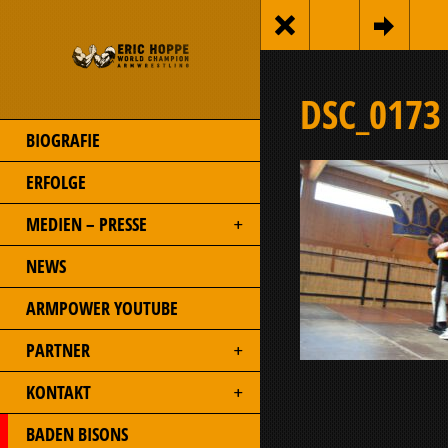
DSC_0173
BIOGRAFIE
ERFOLGE
MEDIEN – PRESSE
NEWS
ARMPOWER YOUTUBE
PARTNER
KONTAKT
BADEN BISONS